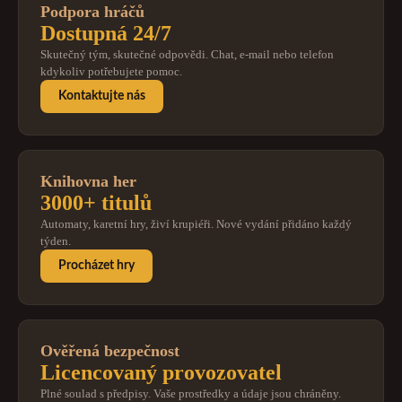
Podpora hráčů
Dostupná 24/7
Skutečný tým, skutečné odpovědi. Chat, e-mail nebo telefon
kdykoliv potřebujete pomoc.
Kontaktujte nás
Knihovna her
3000+ titulů
Automaty, karetní hry, živí krupiéři. Nové vydání přidáno každý
týden.
Procházet hry
Ověřená bezpečnost
Licencovaný provozovatel
Plné soulad s předpisy. Vaše prostředky a údaje jsou chráněny.