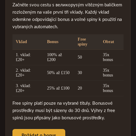
Začněte svou cestu s великорysým vítězným balíčkem
rozloženým na vaše první tři vklady. Každý vklad
odemkne odpovídající bonus a volné spiny k použití na
vybraných automatech.
Free
Vklad
Bonus
Obrat
spiny
1. vklad:
100% až
35x
50
£20+
£200
bonus
2. vklad:
35x
50% až £150
30
£20+
bonus
3. vklad:
35x
25% až £100
20
£20+
bonus
Free spiny platí pouze na vybrané tituly. Bonusové
prostředky musí být sázeny do 30 dnů. Výhry z free
spinů jsou připsány jako bonusové prostředky.
Požádat o bonus