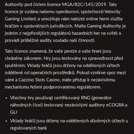
Authority pod číslem licence MGA/B2C/145/2019. Tato
licence je vydána našemu operátorovi, společnosti Velocity
Gaming Limited, a umožňuje nám nabízet online herní služby
hráčům v oprávněných jurisdikcích. Malta Gaming Authority je
jedním z nejpřísnějších regulátorů hazardních her na světě a
provádí průběžné audity souladu naší činnosti.
Tato licence znamená, že vaše peníze a vaše hraní jsou
chráněny zákonem. Hry jsou testovány na spravedlnost před
spuštěním. Vklady hráčů jsou drženy na oddělených účtech
odděleně od operačních prostředků. Pokud vznikne spor mezi
vámi a Cazzino Slots Casino, máte přístup k nezávislému
mechanismu řešení podporovanému regulátorem.
Všechny hry používají certifikovaný RNG (generátor
náhodných čísel) testovaný nezávislými auditory eCOGRA a
GLI
Vklady hráčů jsou drženy na oddělených důvěrných účtech u
regulovaných bank