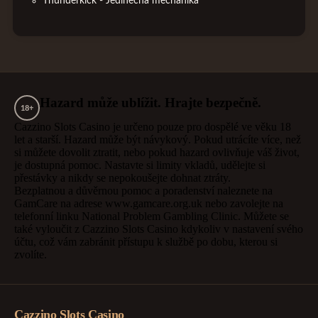
Thunderkick - Jedinečná mechanika
Hazard může ublížit. Hrajte bezpečně.
18+
Cazzino Slots Casino je určeno pouze pro dospělé ve věku 18
let a starší. Hazard může být návykový. Pokud utrácíte více, než
si můžete dovolit ztratit, nebo pokud hazard ovlivňuje váš život,
je dostupná pomoc. Nastavte si limity vkladů, udělejte si
přestávky a nikdy se nepokoušejte dohnat ztráty.
Bezplatnou a důvěrnou pomoc a poradenství naleznete na
GamCare na adrese www.gamcare.org.uk nebo zavolejte na
telefonní linku National Problem Gambling Clinic. Můžete se
také vyloučit z Cazzino Slots Casino kdykoliv v nastavení svého
účtu, což vám zabránit přístupu k službě po dobu, kterou si
zvolíte.
Cazzino Slots Casino